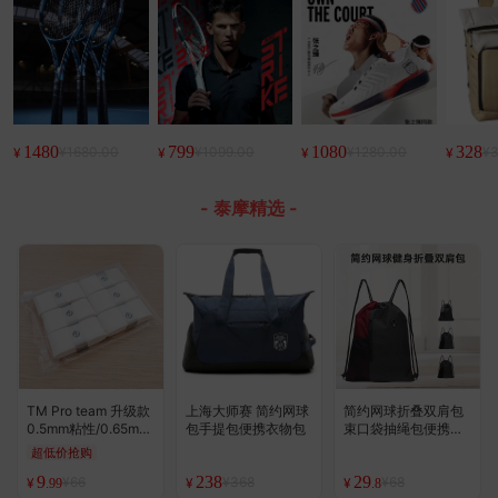
1480
799
1080
328
¥1680.00
¥1099.00
¥1280.00
¥3
¥
¥
¥
¥
- 泰摩精选 -
TM Pro team 升级款
上海大师赛 简约网球
简约网球折叠双肩包
0.5mm粘性/0.65mm
包手提包便携衣物包
束口袋抽绳包便携背
磨砂 高端手胶 白色6
包
超低价抢购
个装 基本款
9
238
29
¥66
¥368
¥68
¥
¥
¥
.99
.8