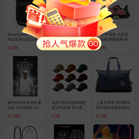
GreatSpeed 潮流时
GreatSpeed 简约网
2023年新款 大坂直
尚运动男女款运动双
球大容量束口袋抽绳
美法网/澳网战靴 Nik
肩网球包/羽毛球包 2
包便携背包
e Air Zoom Gp Turbo
258
36
899
¥
¥
¥
.8
支装
网球鞋
德约科维奇辛纳专属
纯色均码水洗棒球帽
上海大师赛 简约网球
战拍 2026新款 Head
复古鸭舌帽 男女遮阳
包手提包便携衣物包
Speed L5 网球拍
网球防晒帽子（尺码
1580
58
238
¥
¥
¥
可调节 56-59cm）