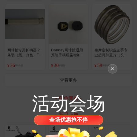
网球拍专用扩柄器 2
Donnay网球拍通用
泰摩定制职业选手专
条装（黑、白色）T
原装手柄后盖增加重
业超薄加重片（长度
M定制
片（5/10克装）
4米）
36
30
58
¥118
¥99
¥118
¥
¥
¥
查看更多
活动会场
- 猜你喜欢 -
- 新品上架 -
全场优惠抢不停