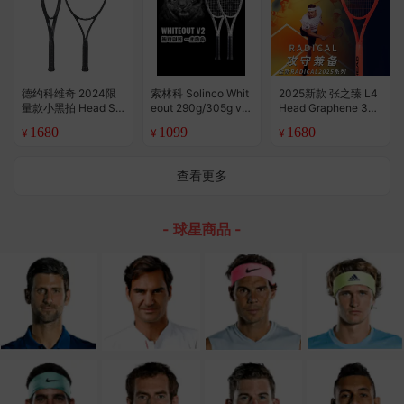
德约科维奇 2024限
索林科 Solinco Whit
2025新款 张之臻 L4
量款小黑拍 Head Sp
eout 290g/305g v2
Head Graphene 360
eed Legend 网球拍
Camo Racquet 专业
+ Radical Pro Mp 网
1680
1099
1680
¥
¥
¥
（美行）
网球拍
球拍
查看更多
- 球星商品 -