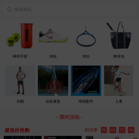
网球手胶
球鞋
球拍
网球包
衣帽
训练康复
球线配件
儿童
- 限时活动 -
超低价抢购
距结束
56
:
04
:
37
:
48